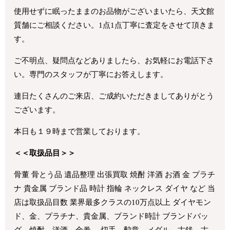
使用せずに眠ったままのお品物がございまいたら、天文館
質舗にご相談ください。1点1点丁寧に査定をさせて頂きま
す。
ご不明点、疑問点などありましたら、お気軽にお電話下さ
い。専門のスタッフが丁寧にお答えします。
連日たくさんのご来店、ご成約いただきましてありがとう
ございます。
本日も１９時まで営業しております。
＜＜取扱品目＞＞
骨董 骨とう品 遺品整理 出張買取 焼酎 洋酒 お酒 金 プラチ
ナ 貴金属 ブランド品 時計 指輪 ネックレス ダイヤ など 当
店は取扱品目数 業界最多クラスの10万点以上 ダイヤモン
ド、金、プラチナ、貴金属、ブランド時計 ブランドバッ
グ、焼酎、洋酒、金券、 切手、勲章、メダル、古銭、古