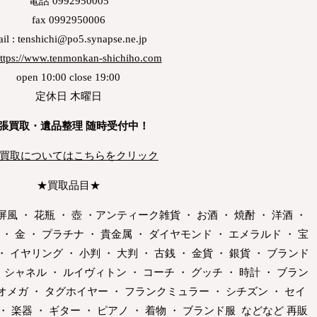
電話 0992950005
fax 0992950006
il : tenshichi@po5.synapse.ne.jp
ttps://www.tenmonkan-shichiho.com
open 10:00 close 19:00
定休日 木曜日
張買取・遺品整理 随時受付中！
買取についてはこちらをクリック
★買取品目★
屏風 ・ 花瓶 ・ 壺 ・アンティーク雑貨 ・ お酒 ・ 焼酎 ・ 洋酒 ・
・ 金 ・ プラチナ ・ 貴金属 ・ ダイヤモンド ・ エメラルド ・ 宝
・ イヤリング ・ 小判 ・ 大判 ・ 古銭 ・ 金貨 ・ 銀貨 ・ ブランド
 シャネル ・ ルイヴィトン ・ コーチ ・ グッチ ・ 時計 ・ ブラン
 オメガ ・ タグホイヤー ・ フランクミュラー ・ シチズン ・ セイ
 ・ 楽器 ・ ギター ・ ピアノ ・ 着物 ・ ブランド服 などなど 再販