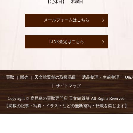
【定休日】 木曜日
メールフォームはこちら
LINE査定はこちら
り
買取
販売
天文館質舗の取扱品目
遺品整理・生前整理
Q&
サイトマップ
Copyright © 鹿児島の買取専門店 天文館質舗 All Rights Reserved.
【掲載の記事・写真・イラストなどの無断複写・転載を禁じます】