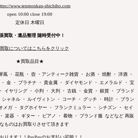
ttps://www.tenmonkan-shichiho.com
open 10:00 close 19:00
定休日 木曜日
張買取・遺品整理 随時受付中！
買取についてはこちらをクリック
★買取品目★
屏風 ・ 花瓶 ・ 壺 ・アンティーク雑貨 ・ お酒 ・ 焼酎 ・ 洋酒 ・
・ 金 ・ プラチナ ・ 貴金属 ・ ダイヤモンド ・ エメラルド ・ 宝
・ イヤリング ・ 小判 ・ 大判 ・ 古銭 ・ 金貨 ・ 銀貨 ・ ブランド
 シャネル ・ ルイヴィトン ・ コーチ ・ グッチ ・ 時計 ・ ブラン
 オメガ ・ タグホイヤー ・ フランクミュラー ・ シチズン ・ セイ
 ・ 楽器 ・ ギター ・ ピアノ ・ 着物 ・ ブランド服 などなど 再販
なものはお買取りさせて頂きます
おります！！PayPayのお支払い可能！！