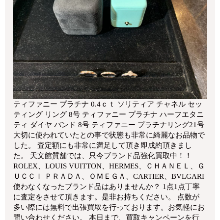
ティファニー プラチナ 0.4ｃｔ ソリティア チャネル セッ
ティング リング 8号 ティファニー プラチナ ハーフエタニ
ティ ダイヤ バンド 8号 ティファニー プラチナリング21号
大切に使われていたとの事で状態も非常に綺麗なお品物で
した。 査定額にも非常に満足して頂き即成約頂きまし
た。 天文館質舗では、只今ブランド品強化買取中！！
ROLEX、LOUIS VUITTON、HERMES、ＣＨＡＮＥＬ、Ｇ
ＵＣＣＩ ＰＲＡＤＡ、ＯＭＥＧＡ、CARTIER、BVLGARI
使わなくなったブランド品はありませんか？ 1点1点丁寧
に査定をさせて頂きます。是非お持ちください。 点数が
多い際には無料で出張買取を行っております。お気軽にお
問い合わせください。 本日まで、買取キャンペーンを行