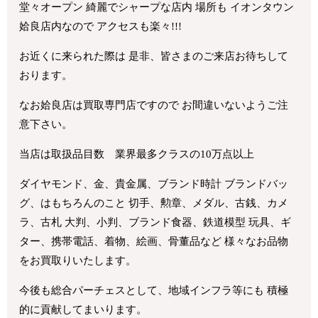
堂々オープン 綺麗でシャープな店内 場所も イオンタウン
姶良店内なので アクセスも楽々!!!
お近くに来られた際は 是非、皆さまのご来店お待ちして
おります。
なお姶良店は買取専門店ですので お間違いないようご注
意下さい。
当店は取扱品目数 業界最多クラスの10万点以上
ダイヤモンド、金、貴金属、ブランド時計 ブランドバッ
グ、はもちろんのこと 切手、勲章、メダル、古銭、カメ
ラ、古札 大判、小判、ブランド食器、鉄道模型 玩具、ギ
ター、携帯電話、着物、絵画、骨董品など 様々なお品物
をお買取りいたします。
今後も総合パーチェスとして、地域インフラ等にも 積極
的に貢献してまいります。