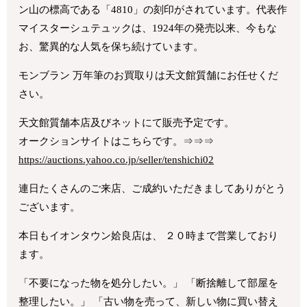
ン山の標高である「4810」の刻印がされています。代表作
マイスターシュテュックは、1924年の発売以来、今もな
お、驚異的な人気を保ち続けています。
モンブラン 万年筆のお買取りは天文館質舗にお任せくだ
さい。
天文館質舗本店及びネットにて販売予定です。
オークションサイトはこちらです。⇒⇒⇒
https://auctions.yahoo.co.jp/seller/tenshichi02
連日たくさんのご来店、ご成約いただきましてありがとう
ございます。
本日もイオンタウン姶良店は、 ２０時まで営業しており
ます。
「不要になった物を処分したい。」 「断捨離して部屋を
整理したい。」 「古い物を売って、新しい物に買い替え