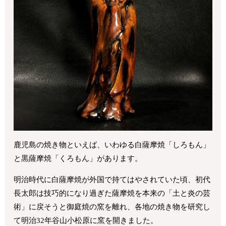
鹿児島の焼き物といえば、いわゆる白薩摩焼「しろもん」
と黒薩摩焼「くろもん」があります。
明治時代に白薩摩焼が外国で持てはやされていた頃、初代
長太郎は技巧的になり過ぎた薩摩焼を本来の「土と炎の芸
術」に戻そうと御庭焼の窯を離れ、各地の焼き物を研究し
て明治32年谷山小松原に窯を開きました。