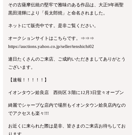
その古薩摩伝統の堅牢で雅味のある作品は、大正9年画聖
黒田清輝により「長太郎焼」と命名されました。
ネットにて販売中です。是非ご覧ください。
オークションサイトはこちらです。⇒⇒⇒
https://auctions.yahoo.co.jp/seller/tenshichi02
連日たくさんのご来店、ご成約いただきましてありがとう
ございます。
【速報！！！！！】
イオンタウン姶良店 西街区３階に12月3日堂々オープン
綺麗でシャープな店内で場所もイオンタウン姶良店内なの
でアクセスも楽々!!!
お近くに来られた際は是非、皆さまのご来店お待ちしてお
ります。