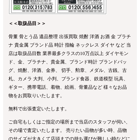
＜＜取扱品目＞＞
骨董 骨とう品 遺品整理 出張買取 焼酎 洋酒 お酒 金 プラチ
ナ 貴金属 ブランド品 時計 指輪 ネックレス ダイヤ など 当
店は取扱品目数 業界最多クラスの10万点以上 ダイヤモン
ド、金、プラチナ、貴金属、ブランド時計 ブランドバッ
グ、焼酎、洋酒、金券、 切手、勲章、メダル、古銭、古
札、カメラ 大判、小判、ブランド食器、鉄道模型 玩具、
ギター、携帯電話、着物、絵画、骨董品など 様々なお品
物をお買取りいたします。
無料で出張査定いたします。
ご自宅もしくはご指定の場所まで当店のスタッフが伺い、
その場で査定いたします。 売りたい品物が多い時、品物
のサイズが大きくて店頭までの持ち運びが難しい時などに