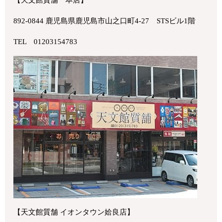
【天文館質舗 本店】
892-0844 鹿児島県鹿児島市山之口町4-27 STSビル1階
TEL 01203154783
【天文館質舗 イオンタウン姶良店】