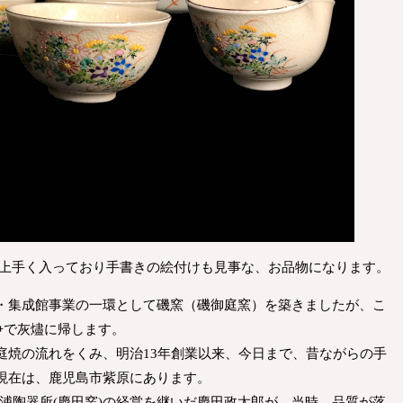
が上手く入っており手書きの絵付けも見事な、お品物になります。
・集成館事業の一環として磯窯（磯御庭窯）を築きましたが、こ
戦争で灰燼に帰します。
庭焼の流れをくみ、明治13年創業以来、今日まで、昔ながらの手
現在は、鹿児島市紫原にあります。
之浦陶器所(慶田窯)の経営を継いだ慶田政太郎が、当時、品質が落