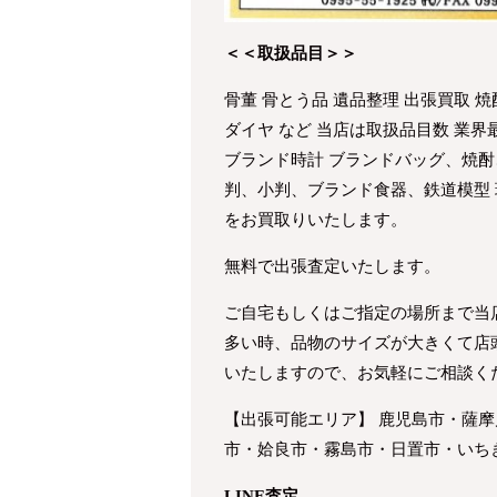
＜＜取扱品目＞＞
骨董 骨とう品 遺品整理 出張買取 焼
ダイヤ など 当店は取扱品目数 業
ブランド時計 ブランドバッグ、焼酎
判、小判、ブランド食器、鉄道模型
をお買取りいたします。
無料で出張査定いたします。
ご自宅もしくはご指定の場所まで当
多い時、品物のサイズが大きくて店
いたしますので、お気軽にご相談く
【出張可能エリア】 鹿児島市・薩
市・姶良市・霧島市・日置市・いち
LINE査定