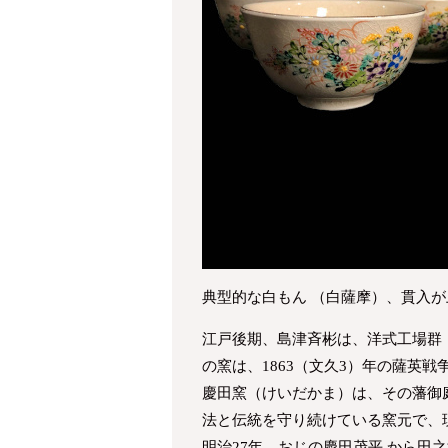
典型的な白もん （白薩摩）、貫入
江戸後期、島津斉彬は、洋式工場群
の窯は、1863（文久3）年の薩英
慶田窯（けいだかま）は、その藩御
法と伝統を守り続けている窯元で、
明治27年、おじの慶田茂平 から田