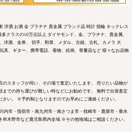
酎 洋酒 お酒 金 プラチナ 貴金属 ブランド品 時計 指輪 ネックレス
界最多クラスの10万点以上 ダイヤモンド、金、プラチナ、貴金属、
、洋酒、金券、 切手、勲章、メダル、古銭、古札、カメラ 大
 玩具、ギター、携帯電話、着物、絵画、骨董品など 様々なお品物
店のスタッフが伺い、その場で査定いたします。 売りたい品物が
頭までの持ち運びが難しい時などにお勧めです。 無料で出張査定
ださい。 ※予約制となりますのでお早めにご連絡ください。
摩川内市・指宿市・南九州市・南さつま市・枕崎市・鹿屋市・垂水
き串木野市など鹿児島県内全域 ※その他地域はご相談ください。