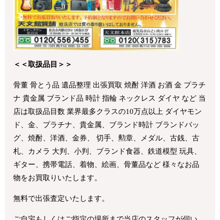
＜＜取扱品目＞＞
骨董 骨とう品 遺品整理 出張買取 焼酎 洋酒 お酒 金 プラチ
ナ 貴金属 ブランド品 時計 指輪 ネックレス ダイヤ など 当
店は取扱品目数 業界最多クラスの10万点以上 ダイヤモン
ド、金、プラチナ、貴金属、ブランド時計 ブランドバッ
グ、焼酎、洋酒、金券、 切手、勲章、メダル、古銭、古
札、カメラ 大判、小判、ブランド食器、鉄道模型 玩具、
ギター、携帯電話、着物、絵画、骨董品など 様々なお品
物をお買取りいたします。
無料で出張査定いたします。
ご自宅もしくはご指定の場所まで当店のスタッフが伺い、