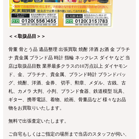
＜＜取扱品目＞＞
骨董 骨とう品 遺品整理 出張買取 焼酎 洋酒 お酒 金 プラチ
ナ 貴金属 ブランド品 時計 指輪 ネックレス ダイヤ など 当
店は取扱品目数 業界最多クラスの10万点以上 ダイヤモン
ド、金、プラチナ、貴金属、ブランド時計 ブランドバッ
グ、焼酎、洋酒、金券、 切手、勲章、メダル、古銭、古
札、カメラ 大判、小判、ブランド食器、鉄道模型 玩具、
ギター、携帯電話、着物、絵画、骨董品など 様々なお品
物をお買取りいたします。
無料で出張査定いたします。
ご自宅もしくはご指定の場所まで当店のスタッフが伺い、