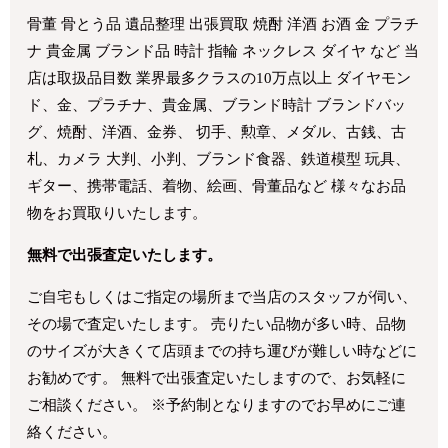
骨董 骨とう品 遺品整理 出張買取 焼酎 洋酒 お酒 金 プラチ
ナ 貴金属 ブランド品 時計 指輪 ネックレス ダイヤ など 当
店は取扱品目数 業界最多クラスの10万点以上 ダイヤモン
ド、金、プラチナ、貴金属、ブランド時計 ブランドバッ
グ、焼酎、洋酒、金券、 切手、勲章、メダル、古銭、古
札、カメラ 大判、小判、ブランド食器、鉄道模型 玩具、
ギター、携帯電話、着物、絵画、骨董品など 様々なお品
物をお買取りいたします。
無料で出張査定いたします。
ご自宅もしくはご指定の場所まで当店のスタッフが伺い、
その場で査定いたします。 売りたい品物が多い時、品物
のサイズが大きくて店頭までの持ち運びが難しい時などに
お勧めです。 無料で出張査定いたしますので、お気軽に
ご相談ください。 ※予約制となりますのでお早めにご連
絡ください。