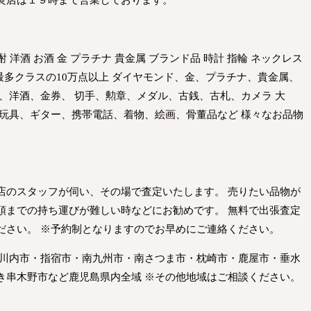
良店は１９時まで営業しております。
酎 洋酒 お酒 金 プラチナ 貴金属 ブランド品 時計 指輪 ネックレス
界最多クラスの10万点以上 ダイヤモンド、金、プラチナ、貴金属、
、洋酒、金券、 切手、勲章、メダル、古銭、古札、カメラ 大
 玩具、ギター、携帯電話、着物、絵画、骨董品など 様々なお品物
店のスタッフが伺い、その場で査定いたします。 売りたい品物が
頭までの持ち運びが難しい時などにお勧めです。 無料で出張査定
ださい。 ※予約制となりますのでお早めにご連絡ください。
摩川内市・指宿市・南九州市・南さつま市・枕崎市・鹿屋市・垂水
き串木野市など鹿児島県内全域 ※その他地域はご相談ください。