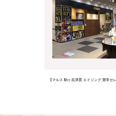
【マルス 駒ヶ岳津貫 エイジング 寶常セレク