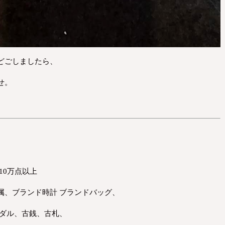
どごしましたら、
せ。
10万点以上
属、ブランド時計 ブランドバッグ、
メダル、古銭、古札、