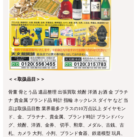
＜＜取扱品目＞＞
骨董 骨とう品 遺品整理 出張買取 焼酎 洋酒 お酒 金 プラチ
ナ 貴金属 ブランド品 時計 指輪 ネックレス ダイヤ など 当
店は取扱品目数 業界最多クラスの10万点以上 ダイヤモン
ド、金、プラチナ、貴金属、ブランド時計 ブランドバッ
グ、焼酎、洋酒、金券、 切手、勲章、メダル、古銭、古
札、カメラ 大判、小判、ブランド食器、鉄道模型 玩具、