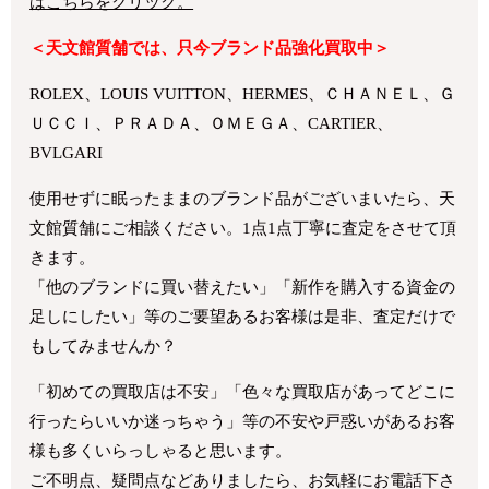
はこちらをクリック。
＜天文館質舗では、只今ブランド品強化買取中＞
ROLEX、LOUIS VUITTON、HERMES、ＣＨＡＮＥＬ、Ｇ
ＵＣＣＩ、ＰＲＡＤＡ、ＯＭＥＧＡ、CARTIER、
BVLGARI
使用せずに眠ったままのブランド品がございまいたら、天
文館質舗にご相談ください。1点1点丁寧に査定をさせて頂
きます。
「他のブランドに買い替えたい」「新作を購入する資金の
足しにしたい」等のご要望あるお客様は是非、査定だけで
もしてみませんか？
「初めての買取店は不安」「色々な買取店があってどこに
行ったらいいか迷っちゃう」等の不安や戸惑いがあるお客
様も多くいらっしゃると思います。
ご不明点、疑問点などありましたら、お気軽にお電話下さ