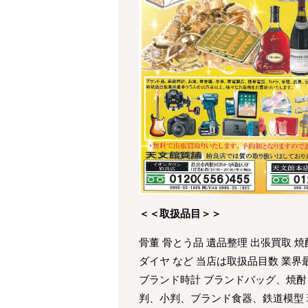
＜＜取扱品目＞＞
骨董 骨とう品 遺品整理 出張買取 焼
ダイヤ など 当店は取扱品目数 業
ブランド時計 ブランドバッグ、焼酎
判、小判、ブランド食器、鉄道模型