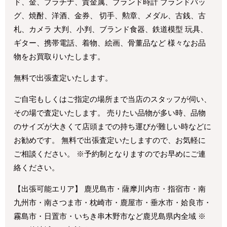
ド、金、プラチナ、貴金属、ブランド時計 ブランドバッ
グ、焼酎、洋酒、金券、 切手、勲章、メダル、古銭、古
札、カメラ 大判、小判、ブランド食器、鉄道模型 玩具、
ギター、携帯電話、着物、絵画、骨董品など 様々なお品
物をお買取りいたします。
無料で出張査定いたします。
ご自宅もしくはご指定の場所まで当店のスタッフが伺い、
その場で査定いたします。 売りたい品物が多い時、品物
のサイズが大きくて店頭までの持ち運びが難しい時などに
お勧めです。 無料で出張査定いたしますので、お気軽に
ご相談ください。 ※予約制となりますのでお早めにご連
絡ください。
【出張可能エリア】 鹿児島市・薩摩川内市・指宿市・南
九州市・南さつま市・枕崎市・鹿屋市・垂水市・姶良市・
霧島市・日置市・いちき串木野市など鹿児島県内全域 ※