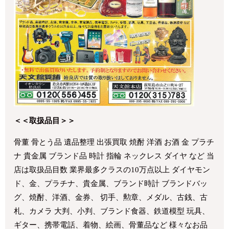
＜＜取扱品目＞＞
骨董 骨とう品 遺品整理 出張買取 焼酎 洋酒 お酒 金 プラチ
ナ 貴金属 ブランド品 時計 指輪 ネックレス ダイヤ など 当
店は取扱品目数 業界最多クラスの10万点以上 ダイヤモン
ド、金、プラチナ、貴金属、ブランド時計 ブランドバッ
グ、焼酎、洋酒、金券、 切手、勲章、メダル、古銭、古
札、カメラ 大判、小判、ブランド食器、鉄道模型 玩具、
ギター、携帯電話、着物、絵画、骨董品など 様々なお品