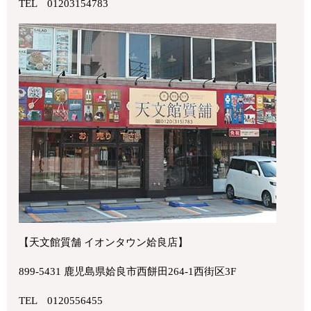
TEL 01203154783
【天文館質舗 イオンタウン姶良店】
899-5431 鹿児島県姶良市西餅田264-1西街区3F
TEL 0120556455