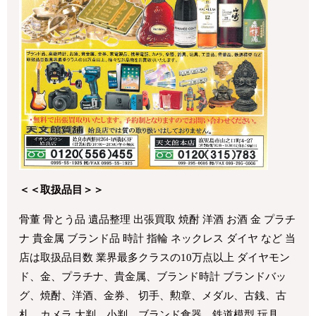
＜＜取扱品目＞＞
骨董 骨とう品 遺品整理 出張買取 焼酎 洋酒 お酒 金 プラチ
ナ 貴金属 ブランド品 時計 指輪 ネックレス ダイヤ など 当
店は取扱品目数 業界最多クラスの10万点以上 ダイヤモン
ド、金、プラチナ、貴金属、ブランド時計 ブランドバッ
グ、焼酎、洋酒、金券、 切手、勲章、メダル、古銭、古
札、カメラ 大判、小判、ブランド食器、鉄道模型 玩具、