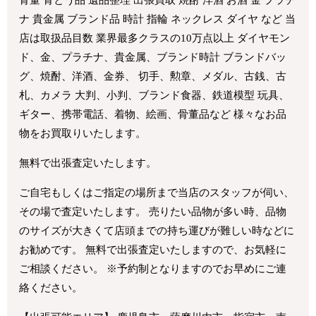
骨董 骨とう品 遺品整理 出張買取 焼酎 洋酒 お酒 金 プラチ
ナ 貴金属 ブランド品 時計 指輪 ネックレス ダイヤ など 当
店は取扱品目数 業界最多クラスの10万点以上 ダイヤモン
ド、金、プラチナ、貴金属、ブランド時計 ブランドバッ
グ、焼酎、洋酒、金券、 切手、勲章、メダル、古銭、古
札、カメラ 大判、小判、ブランド食器、鉄道模型 玩具、
ギター、携帯電話、着物、絵画、骨董品など 様々なお品
物をお買取りいたします。
無料で出張査定いたします。
ご自宅もしくはご指定の場所まで当店のスタッフが伺い、
その場で査定いたします。 売りたい品物が多い時、品物
のサイズが大きくて店頭までの持ち運びが難しい時などに
お勧めです。 無料で出張査定いたしますので、お気軽に
ご相談ください。 ※予約制となりますのでお早めにご連
絡ください。