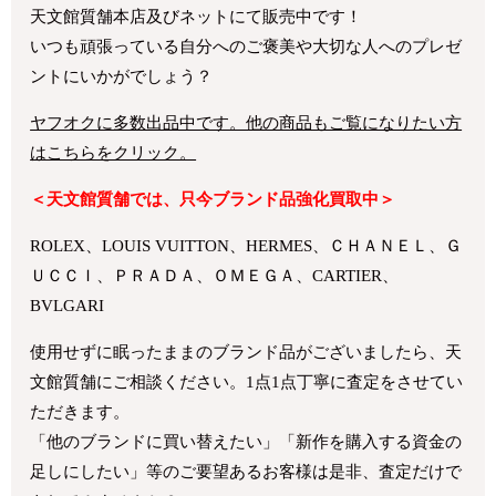
天文館質舗本店及びネットにて販売中です！
いつも頑張っている自分へのご褒美や大切な人へのプレゼ
ントにいかがでしょう？
ヤフオクに多数出品中です。他の商品もご覧になりたい方
はこちらをクリック。
＜天文館質舗では、只今ブランド品強化買取中＞
ROLEX、LOUIS VUITTON、HERMES、ＣＨＡＮＥＬ、Ｇ
ＵＣＣＩ、ＰＲＡＤＡ、ＯＭＥＧＡ、CARTIER、
BVLGARI
使用せずに眠ったままのブランド品がございましたら、天
文館質舗にご相談ください。1点1点丁寧に査定をさせてい
ただきます。
「他のブランドに買い替えたい」「新作を購入する資金の
足しにしたい」等のご要望あるお客様は是非、査定だけで