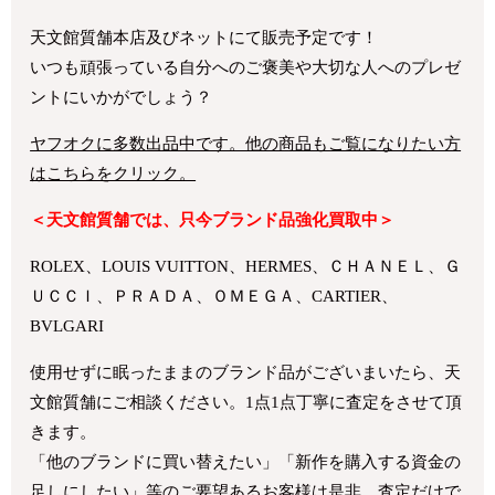
天文館質舗本店及びネットにて販売予定です！
いつも頑張っている自分へのご褒美や大切な人へのプレゼ
ントにいかがでしょう？
ヤフオクに多数出品中です。他の商品もご覧になりたい方
はこちらをクリック。
＜天文館質舗では、只今ブランド品強化買取中＞
ROLEX、LOUIS VUITTON、HERMES、ＣＨＡＮＥＬ、Ｇ
ＵＣＣＩ、ＰＲＡＤＡ、ＯＭＥＧＡ、CARTIER、
BVLGARI
使用せずに眠ったままのブランド品がございまいたら、天
文館質舗にご相談ください。1点1点丁寧に査定をさせて頂
きます。
「他のブランドに買い替えたい」「新作を購入する資金の
足しにしたい」等のご要望あるお客様は是非、査定だけで