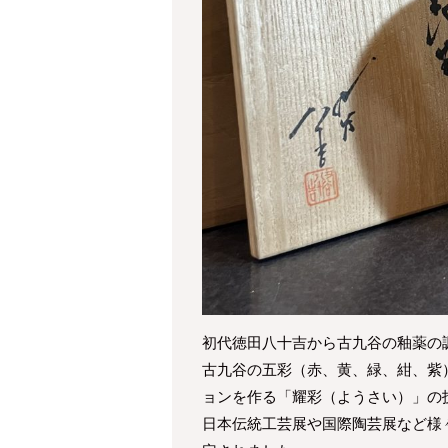
初代徳田八十吉から古九谷の釉薬の
古九谷の五彩（赤、黄、緑、紺、紫
ョンを作る「耀彩（ようさい）」の
日本伝統工芸展や国際陶芸展など様々