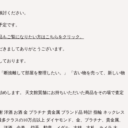
検討ください。
予定です。
品もご覧になりたい方はこちらをクリック。
だきましてありがとうございます。
しております。
 「断捨離して部屋を整理したい。」 「古い物を売って、新しい物
勧めします。 天文館質舗にお持ちいただいた商品をその場で査定
酎 洋酒 お酒 金 プラチナ 貴金属 ブランド品 時計 指輪 ネックレス
界最多クラスの10万点以上 ダイヤモンド、金、プラチナ、貴金属、
、洋酒、金券、 切手、勲章、メダル、古銭、古札、カメラ 大