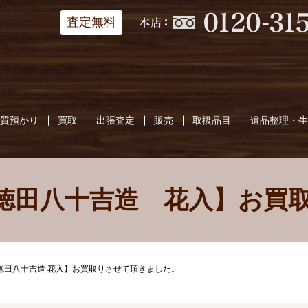
査定無料
質預かり
買取
出張査定
販売
取扱品目
遺品整理・
徳田八十吉造 花入】お買
 徳田八十吉造 花入】お買取りさせて頂きました。