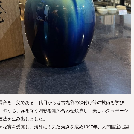
調合を、父である二代目からは古九谷の絵付け等の技術を学び、
）のうち、赤を除く四彩を組み合わせ焼成し、美しいグラデーシ
技法を生み出しました。
な賞を受賞し、海外にも九谷焼きを広め1997年、人間国宝に認