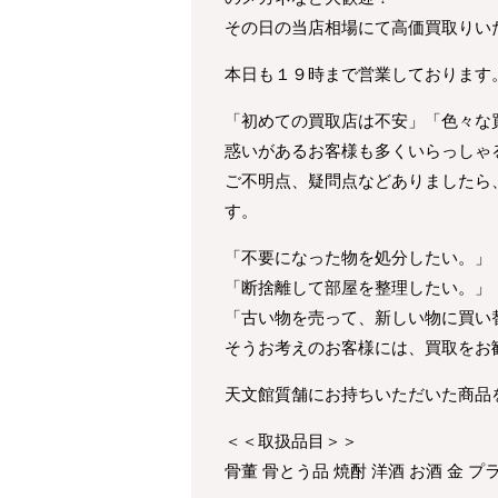
その日の当店相場にて高価買取りい
本日も１９時まで営業しております
「初めての買取店は不安」「色々な
惑いがあるお客様も多くいらっしゃ
ご不明点、疑問点などありましたら
す。
「不要になった物を処分したい。」
「断捨離して部屋を整理したい。」
「古い物を売って、新しい物に買い
そうお考えのお客様には、買取をお
天文館質舗にお持ちいただいた商品
＜＜取扱品目＞＞
骨董 骨とう品 焼酎 洋酒 お酒 金 プ