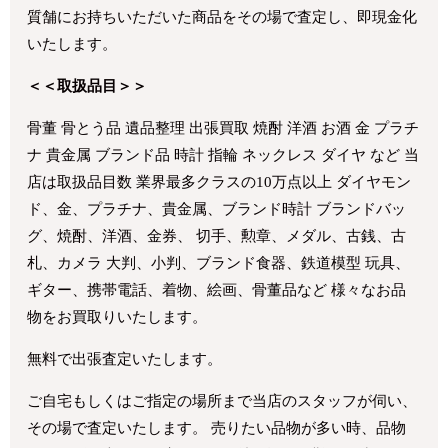
質舗にお持ちいただいた商品をその場で査定し、即現金化
いたします。
＜＜取扱品目＞＞
骨董 骨とう品 遺品整理 出張買取 焼酎 洋酒 お酒 金 プラチ
ナ 貴金属 ブランド品 時計 指輪 ネックレス ダイヤ など 当
店は取扱品目数 業界最多クラスの10万点以上 ダイヤモン
ド、金、プラチナ、貴金属、ブランド時計 ブランドバッ
グ、焼酎、洋酒、金券、 切手、勲章、メダル、古銭、古
札、カメラ 大判、小判、ブランド食器、鉄道模型 玩具、
ギター、携帯電話、着物、絵画、骨董品など 様々なお品
物をお買取りいたします。
無料で出張査定いたします。
ご自宅もしくはご指定の場所まで当店のスタッフが伺い、
その場で査定いたします。 売りたい品物が多い時、品物