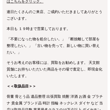
はこちらをクリック。
連日たくさんのご来店、ご成約いただきましてありがとう
ございます。
本日も １９時まで営業しております。
「不要になった物を処分したい。」 「断捨離して部屋を
整理したい。」 「古い物を売って、新しい物に買い替え
たい。」
そうお考えのお客様には、買取をお勧めします。 天文館
質舗にお持ちいただいた商品をその場で査定し、即現金化
いたします。
＜＜取扱品目＞＞
骨董 骨とう品 遺品整理 出張買取 焼酎 洋酒 お酒 金 プラチ
ナ 貴金属 ブランド品 時計 指輪 ネックレス ダイヤ など 当
店は取扱品目数 業界最多クラスの10万点以上 ダイヤモン