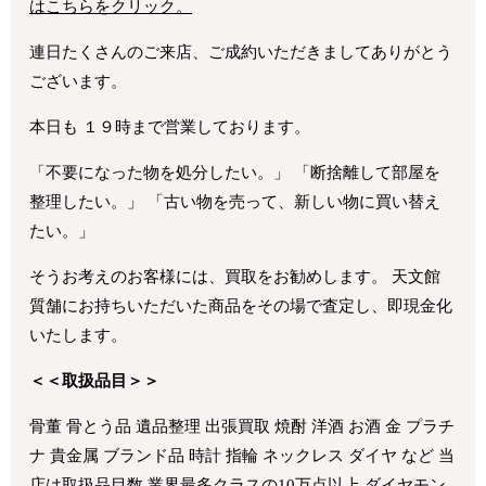
はこちらをクリック。
連日たくさんのご来店、ご成約いただきましてありがとう
ございます。
本日も １９時まで営業しております。
「不要になった物を処分したい。」 「断捨離して部屋を
整理したい。」 「古い物を売って、新しい物に買い替え
たい。」
そうお考えのお客様には、買取をお勧めします。 天文館
質舗にお持ちいただいた商品をその場で査定し、即現金化
いたします。
＜＜取扱品目＞＞
骨董 骨とう品 遺品整理 出張買取 焼酎 洋酒 お酒 金 プラチ
ナ 貴金属 ブランド品 時計 指輪 ネックレス ダイヤ など 当
店は取扱品目数 業界最多クラスの10万点以上 ダイヤモン