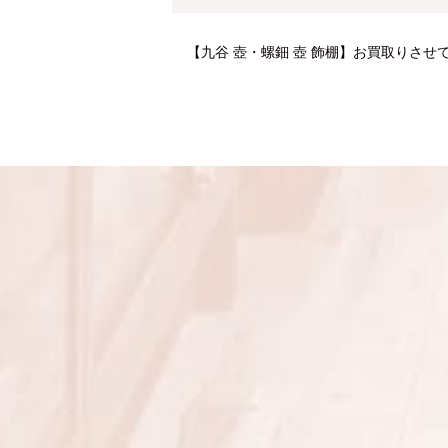
【九谷 壺・螺鈿 壺 飾棚】お買取りさせ