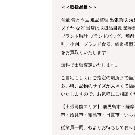
＜＜取扱品目＞＞
骨董 骨とう品 遺品整理 出張買取 焼
ダイヤ など 当店は取扱品目数 業
ブランド時計 ブランドバッグ、焼酎
判、小判、ブランド食器、鉄道模型
をお買取りいたします。
無料で出張査定いたします。
ご自宅もしくはご指定の場所まで当
多い時、品物のサイズが大きくて店
いたしますので、お気軽にご相談く
【出張可能エリア】 鹿児島市・薩
市・姶良市・霧島市・日置市・いち
従業員一同、心よりお待ちしており