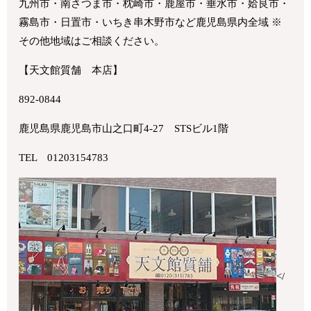
九州市・南さつま市・枕崎市・鹿屋市・垂水市・姶良市・
霧島市・日置市・いちき串木野市など鹿児島県内全域 ※
その他地域はご相談ください。
【天文館質舗 本店】
892-0844
鹿児島県鹿児島市山之口町4-27 STSビル1階
TEL 01203154783
</