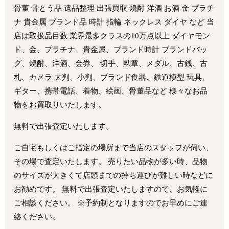
骨董 骨とう品 遺品整理 出張買取 焼酎 洋酒 お酒 金 プラチ
ナ 貴金属 ブランド品 時計 指輪 ネックレス ダイヤ など 当
店は取扱品目数 業界最多クラスの10万点以上 ダイヤモン
ド、金、プラチナ、貴金属、ブランド時計 ブランドバッ
グ、焼酎、洋酒、金券、 切手、勲章、メダル、古銭、古
札、カメラ 大判、小判、ブランド食器、鉄道模型 玩具、
ギター、携帯電話、着物、絵画、骨董品など 様々なお品
物をお買取りいたします。
無料で出張査定いたします。
ご自宅もしくはご指定の場所まで当店のスタッフが伺い、
その場で査定いたします。 売りたい品物が多い時、品物
のサイズが大きくて店頭までの持ち運びが難しい時などに
お勧めです。 無料で出張査定いたしますので、お気軽に
ご相談ください。 ※予約制となりますのでお早めにご連
絡ください。