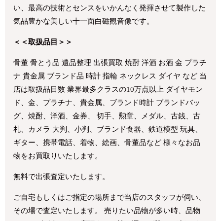
い、最高の技術とセンスをいかんなく発揮させて製作した
気品豊かな美しい十一面白磁観音像です。
＜＜取扱品目＞＞
骨董 骨とう品 遺品整理 出張買取 焼酎 洋酒 お酒 金 プラチ
ナ 貴金属 ブランド品 時計 指輪 ネックレス ダイヤ など 当
店は取扱品目数 業界最多クラスの10万点以上 ダイヤモン
ド、金、プラチナ、貴金属、ブランド時計 ブランドバッ
グ、焼酎、洋酒、金券、 切手、勲章、メダル、古銭、古
札、カメラ 大判、小判、ブランド食器、鉄道模型 玩具、
ギター、携帯電話、着物、絵画、骨董品など 様々なお品
物をお買取りいたします。
無料で出張査定いたします。
ご自宅もしくはご指定の場所まで当店のスタッフが伺い、
その場で査定いたします。 売りたい品物が多い時、品物