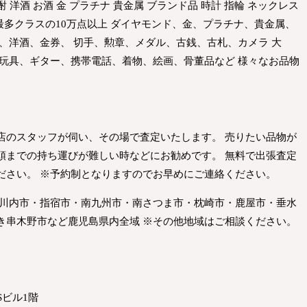
酎 洋酒 お酒 金 プラチナ 貴金属 ブランド品 時計 指輪 ネックレス
界最多クラスの10万点以上 ダイヤモンド、金、プラチナ、貴金属、
、洋酒、金券、 切手、勲章、メダル、古銭、古札、カメラ 大
 玩具、ギター、携帯電話、着物、絵画、骨董品など 様々なお品物
店のスタッフが伺い、その場で査定いたします。 売りたい品物が
頭までの持ち運びが難しい時などにお勧めです。 無料で出張査定
ださい。 ※予約制となりますのでお早めにご連絡ください。
摩川内市・指宿市・南九州市・南さつま市・枕崎市・鹿屋市・垂水
き串木野市など鹿児島県内全域 ※その他地域はご相談ください。
Sビル1階