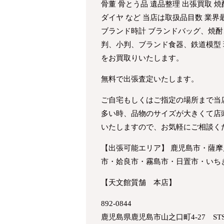
骨董 骨とう品 遺品整理 出張買取 焼
ダイヤ など 当店は取扱品目数 業
ブランド時計 ブランドバッグ、焼酎
判、小判、ブランド食器、鉄道模型
をお買取りいたします。
無料で出張査定いたします。
ご自宅もしくはご指定の場所まで当
多い時、品物のサイズが大きくて店
いたしますので、お気軽にご相談く
【出張可能エリア】 鹿児島市・薩
市・姶良市・霧島市・日置市・いち
【天文館質舗 本店】
892-0844
鹿児島県鹿児島市山之口町4-27 ST