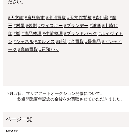
ださい。
#天文館
#鹿児島市
#出張買取
#天文館質舗
#森伊蔵
#魔
王
#村尾
#焼酎
#ウイスキー
#ブランデー
#洋酒
#山崎12
年
#響
#遺品整理
#生前整理
#ブランドバッグ
#ルイヴィト
ン
#シャネル
#エルメス
#時計
#金買取
#骨董品
#アンティ
ーク
#高価買取
#質預かり
7月27日、マリアアートオークション開催について。
鉄道開業百年記念の金貨をお買取させていただきました。
HOME