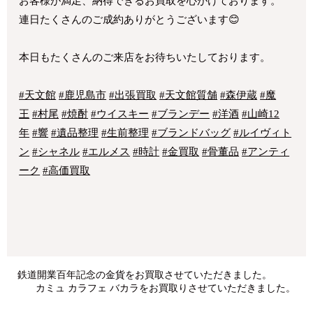
お客様が満足、納得できるお買取を心がけております。
連日たくさんのご成約ありがとうございます😊
本日もたくさんのご来店をお待ちいたしております。
#天文館
#鹿児島市
#出張買取
#天文館質舗
#森伊蔵
#魔
王
#村尾
#焼酎
#ウイスキー
#ブランデー
#洋酒
#山崎12
年
#響
#遺品整理
#生前整理
#ブランドバッグ
#ルイヴィト
ン
#シャネル
#エルメス
#時計
#金買取
#骨董品
#アンティ
ーク
#高価買取
鉄道開業百年記念の金貨をお買取させていただきました。
カミュ カラフェ バカラをお買取りさせていただきました。