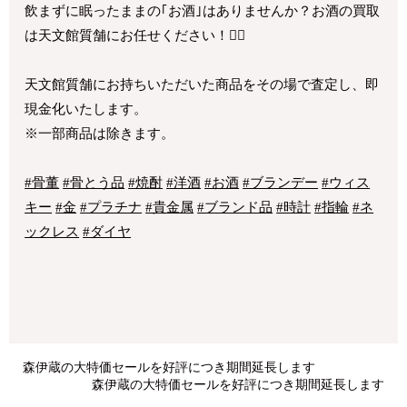
飲まずに眠ったままの｢お酒｣はありませんか？お酒の買取
は天文館質舗にお任せください！🙆‍♀️
天文館質舗にお持ちいただいた商品をその場で査定し、即
現金化いたします。
※一部商品は除きます。
#骨董
#骨とう品
#焼酎
#洋酒
#お酒
#ブランデー
#ウィス
キー
#金
#プラチナ
#貴金属
#ブランド品
#時計
#指輪
#ネ
ックレス
#ダイヤ
森伊蔵の大特価セールを好評につき期間延長します
森伊蔵の大特価セールを好評につき期間延長します