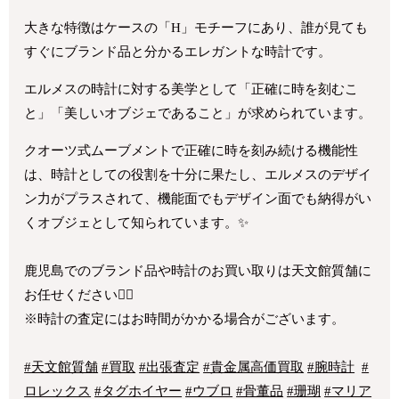
大きな特徴はケースの「H」モチーフにあり、誰が見ても
すぐにブランド品と分かるエレガントな時計です。
エルメスの時計に対する美学として「正確に時を刻むこ
と」「美しいオブジェであること」が求められています。
クオーツ式ムーブメントで正確に時を刻み続ける機能性
は、時計としての役割を十分に果たし、エルメスのデザイ
ン力がプラスされて、機能面でもデザイン面でも納得がい
くオブジェとして知られています。✨
鹿児島でのブランド品や時計のお買い取りは天文館質舗に
お任せください🙇‍♂️
※時計の査定にはお時間がかかる場合がございます。
#天文館質舗
#買取
#出張査定
#貴金属高価買取
#腕時計
#
ロレックス
#タグホイヤー
#ウブロ
#骨董品
#珊瑚
#マリア