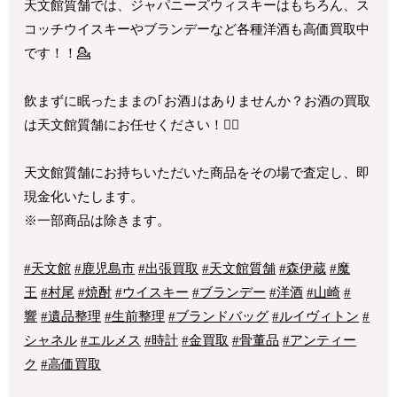
天文館質舗では、ジャパニーズウィスキーはもちろん、ス
コッチウイスキーやブランデーなど各種洋酒も高価買取中
です！！💁
飲まずに眠ったままの｢お酒｣はありませんか？お酒の買取
は天文館質舗にお任せください！🙆‍♀️
天文館質舗にお持ちいただいた商品をその場で査定し、即
現金化いたします。
※一部商品は除きます。
#天文館
#鹿児島市
#出張買取
#天文館質舗
#森伊蔵
#魔
王
#村尾
#焼酎
#ウイスキー
#ブランデー
#洋酒
#山崎
#
響
#遺品整理
#生前整理
#ブランドバッグ
#ルイヴィトン
#
シャネル
#エルメス
#時計
#金買取
#骨董品
#アンティー
ク
#高価買取