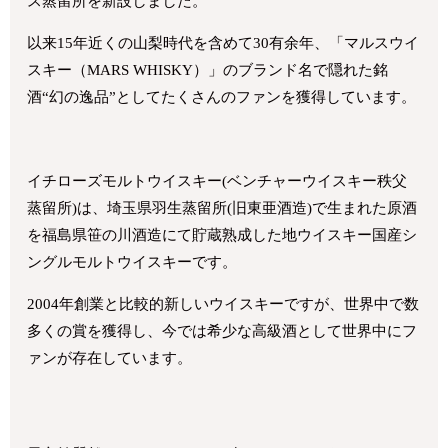
ス蒸留所を新設しました。
以来
15
年近くの山梨時代を含めて
30
有余年、「マルスウイ
スキー（
MARS WHISKY
）」のブランド名で隠れた銘
酒“幻の逸品”としてたくさんのファンを獲得しています。
イチローズモルトウイスキー
(
ベンチャーウイスキー秩父
蒸留所
)
は、埼玉県羽生蒸留所
(
旧東亜酒造
)
で生まれた原酒
を福島県笹の川酒造にて貯蔵熟成した地ウイスキー国産シ
ングルモルトウイスキーです。
2004年創業と比較的新しいウイスキーですが、世界中で数
多くの賞を獲得し、今では希少な高級酒として世界中にフ
ァンが存在しています。