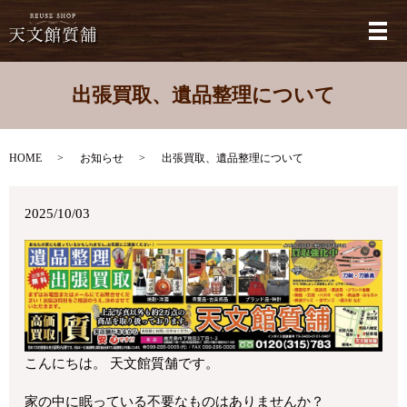
メ
出張買取、遺品整理について
HOME
お知らせ
出張買取、遺品整理について
2025/10/03
こんにちは。 天文館質舗です。
家の中に眠っている不要なものはありませんか？