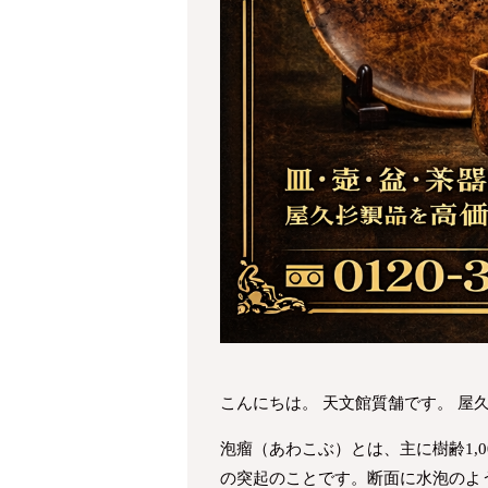
こんにちは。 天文館質舗です。 屋
泡瘤（あわこぶ）とは、主に樹齢1,
の突起のことです。断面に水泡のよ