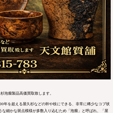
久杉泡瘤製品高価買取致します。
000年を超える屋久杉などの幹や枝にできる、非常に稀少なコブ状
うな細かな斑点模様が多数入り込むため「泡瘤」と呼ばれ、「屋