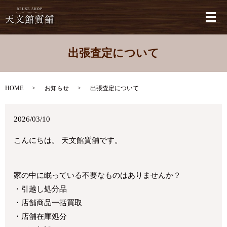
メ
出張査定について
HOME
お知らせ
出張査定について
2026/03/10
こんにちは。 天文館質舗です。
家の中に眠っている不要なものはありませんか？
・引越し処分品
・店舗商品一括買取
・店舗在庫処分