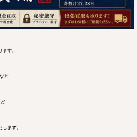
ります。
など
など
たします。