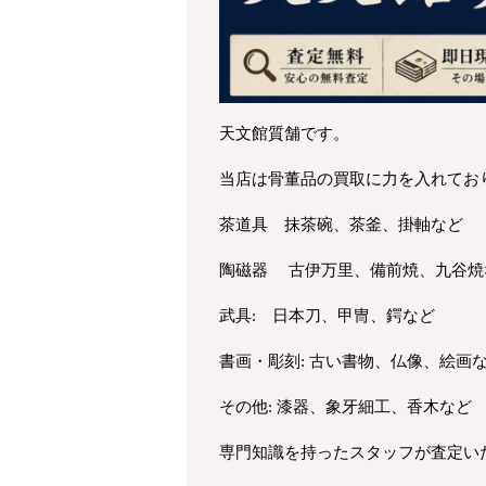
天文館質舗です。
当店は骨董品の買取に力を入れてお
茶道具 抹茶碗、茶釜、掛軸など
陶磁器 古伊万里、備前焼、九谷焼
武具: 日本刀、甲冑、鍔など
書画・彫刻: 古い書物、仏像、絵画
その他: 漆器、象牙細工、香木など
専門知識を持ったスタッフが査定い