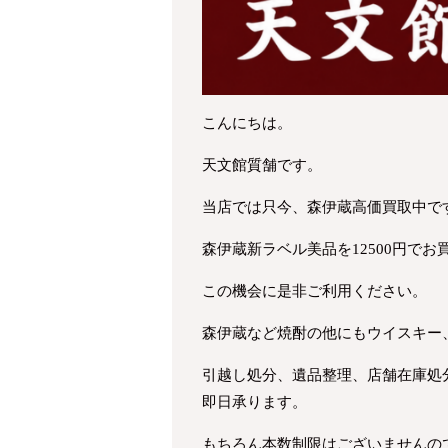
こんにちは。
天文館質舗です。
当店では只今、森伊蔵高価買取中で
森伊蔵新ラベル美品を12500円で
この機会に是非ご利用ください。
森伊蔵など焼酎の他にもウイスキー
引越し処分、遺品整理、店舗在庫処
即日承ります。
もちろん本数制限はございませんの