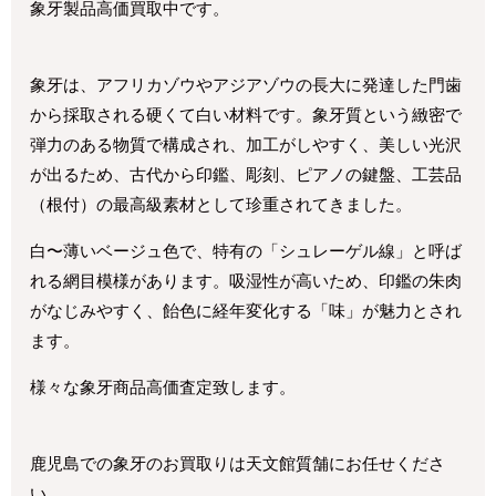
象牙製品高価買取中です。
象牙は、アフリカゾウやアジアゾウの長大に発達した門歯
から採取される硬くて白い材料です。象牙質という緻密で
弾力のある物質で構成され、加工がしやすく、美しい光沢
が出るため、古代から印鑑、彫刻、ピアノの鍵盤、工芸品
（根付）の最高級素材として珍重されてきました。
白〜薄いベージュ色で、特有の「シュレーゲル線」と呼ば
れる網目模様があります。吸湿性が高いため、印鑑の朱肉
がなじみやすく、飴色に経年変化する「味」が魅力とされ
ます。
様々な象牙商品高価査定致します。
鹿児島での象牙のお買取りは天文館質舗にお任せくださ
い。