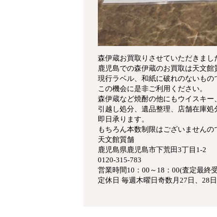
森伊蔵お買取りさせていただきまし
鹿児島での森伊蔵のお買取は天文館
現行ラベル、和紙に破れのないもので
この機会に是非ご利用ください。
森伊蔵など焼酎の他にもウイスキー
引越し処分、遺品整理、店舗在庫処
即日承ります。
もちろん本数制限はございませんの
天文館質舗
鹿児島県鹿児島市下荒田3丁目1-2
0120-315-783
営業時間10：00～18：00(査定最終受
定休日 毎週木曜日奇数月27日、28日