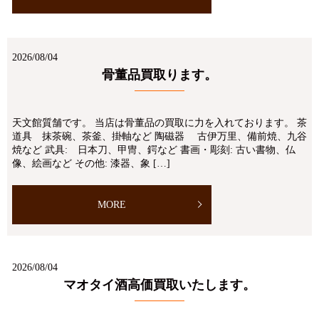
2026/08/04
骨董品買取ります。
天文館質舗です。 当店は骨董品の買取に力を入れております。 茶
道具 抹茶碗、茶釜、掛軸など 陶磁器 古伊万里、備前焼、九谷
焼など 武具: 日本刀、甲冑、鍔など 書画・彫刻: 古い書物、仏
像、絵画など その他: 漆器、象 […]
MORE
2026/08/04
マオタイ酒高価買取いたします。