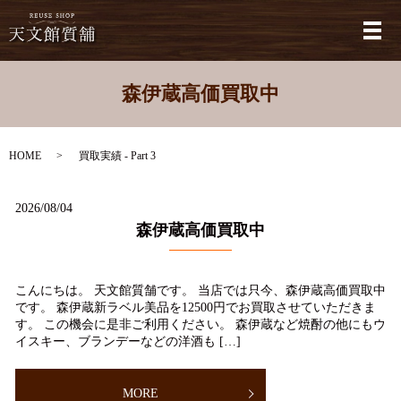
メ
森伊蔵高価買取中
HOME
買取実績 - Part 3
2026/08/04
森伊蔵高価買取中
こんにちは。 天文館質舗です。 当店では只今、森伊蔵高価買取中
です。 森伊蔵新ラベル美品を12500円でお買取させていただきま
す。 この機会に是非ご利用ください。 森伊蔵など焼酎の他にもウ
イスキー、ブランデーなどの洋酒も […]
MORE