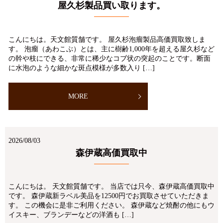
屋久杉製品買い取ります。
こんにちは。天文館質舗です。 屋久杉泡瘤製品高価買取致しま
す。 泡瘤（あわこぶ）とは、主に樹齢1,000年を超える屋久杉など
の幹や枝にできる、非常に稀少なコブ状の突起のことです。断面
に水泡のような細かな斑点模様が多数入り […]
MORE
2026/08/03
森伊蔵高価買取中
こんにちは。 天文館質舗です。 当店では只今、森伊蔵高価買取中
です。 森伊蔵新ラベル美品を12500円でお買取させていただきま
す。 この機会に是非ご利用ください。 森伊蔵など焼酎の他にもウ
イスキー、ブランデーなどの洋酒も […]