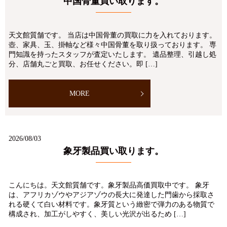
中国骨董買い取ります。
天文館質舗です。 当店は中国骨董の買取に力を入れております。
壺、家具、玉、掛軸など様々中国骨董を取り扱っております。 専
門知識を持ったスタッフが査定いたします。 遺品整理、引越し処
分、店舗丸ごと買取、お任せください。即 […]
MORE
2026/08/03
象牙製品買い取ります。
こんにちは。天文館質舗です。象牙製品高価買取中です。 象牙
は、アフリカゾウやアジアゾウの長大に発達した門歯から採取さ
れる硬くて白い材料です。象牙質という緻密で弾力のある物質で
構成され、加工がしやすく、美しい光沢が出るため […]