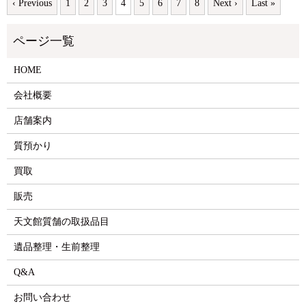
‹ Previous
1
2
3
4
5
6
7
8
Next ›
Last »
HOME
会社概要
店舗案内
質預かり
買取
販売
天文館質舗の取扱品目
遺品整理・生前整理
Q&A
お問い合わせ