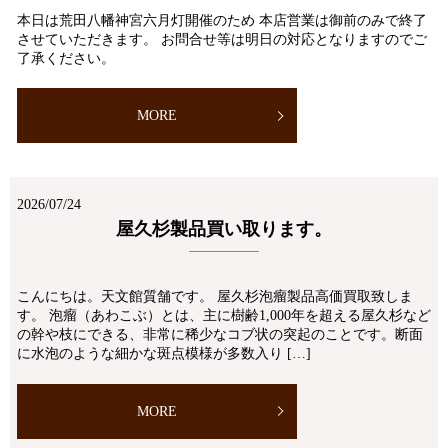
本日は荒田八幡神宮六月灯開催のため 本店営業は御前のみで終了
させていただきます。 お問合せ等は明日の対応となりますのでご
了承ください。
MORE
2026/07/24
屋久杉製品買い取ります。
こんにちは。天文館質舗です。 屋久杉泡瘤製品高価買取致しま
す。 泡瘤（あわこぶ）とは、主に樹齢1,000年を超える屋久杉など
の幹や枝にできる、非常に稀少なコブ状の突起のことです。断面
に水泡のような細かな斑点模様が多数入り […]
MORE