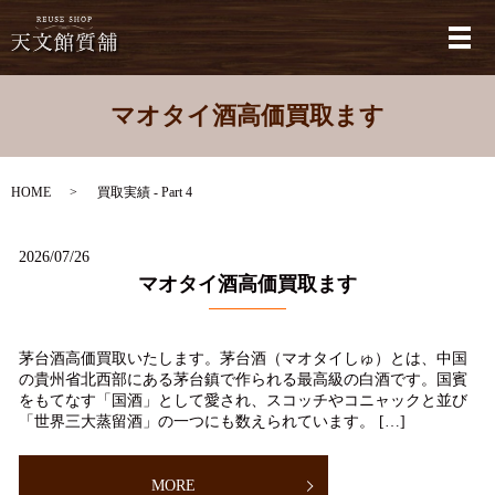
メ
マオタイ酒高価買取ます
HOME
買取実績 - Part 4
2026/07/26
マオタイ酒高価買取ます
茅台酒高価買取いたします。茅台酒（マオタイしゅ）とは、中国
の貴州省北西部にある茅台鎮で作られる最高級の白酒です。国賓
をもてなす「国酒」として愛され、スコッチやコニャックと並び
「世界三大蒸留酒」の一つにも数えられています。 […]
MORE