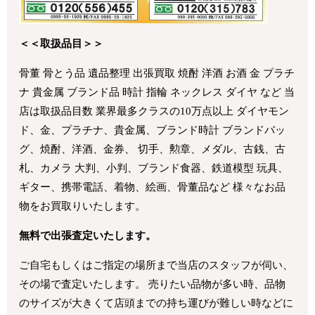
＜＜取扱品目＞＞
骨董 骨とう品 遺品整理 出張買取 焼酎 洋酒 お酒 金 プラチ
ナ 貴金属 ブランド品 時計 指輪 ネックレス ダイヤ など 当
店は取扱品目数 業界最多クラスの10万点以上 ダイヤモン
ド、金、プラチナ、貴金属、ブランド時計 ブランドバッ
グ、焼酎、洋酒、金券、 切手、勲章、メダル、古銭、古
札、カメラ 大判、小判、ブランド食器、鉄道模型 玩具、
ギター、携帯電話、着物、絵画、骨董品など 様々なお品
物をお買取りいたします。
無料で出張査定いたします。
ご自宅もしくはご指定の場所まで当店のスタッフが伺い、
その場で査定いたします。 売りたい品物が多い時、品物
のサイズが大きくて店頭までの持ち運びが難しい時などに