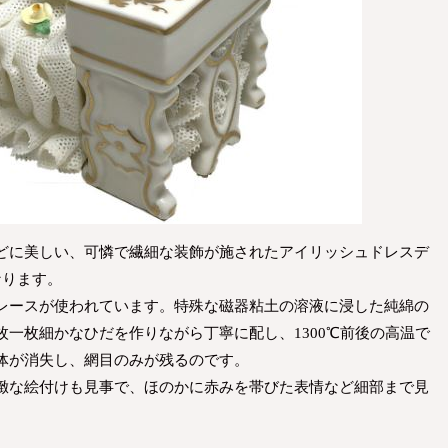
どに美しい、可憐で繊細な装飾が施されたアイリッシュドレスデ
なります。
レースが使われています。特殊な磁器粘土の溶液に浸した純綿の
一枚細かなひだを作りながら丁寧に配し、1300℃前後の高温で
体が消失し、網目のみが残るのです。
緻な絵付けも見事で、ほのかに赤みを帯びた表情など細部まで見