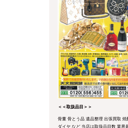
＜＜取扱品目＞＞
骨董 骨とう品 遺品整理 出張買取 焼
ダイヤ など 当店は取扱品目数 業