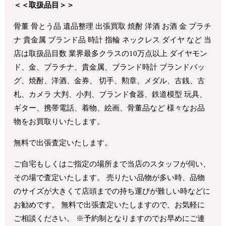
＜＜取扱品目＞＞
骨董 骨とう品 遺品整理 出張買取 焼酎 洋酒 お酒 金 プラチ
ナ 貴金属 ブランド品 時計 指輪 ネックレス ダイヤ など 当
店は取扱品目数 業界最多クラスの10万点以上 ダイヤモン
ド、金、プラチナ、貴金属、ブランド時計 ブランドバッ
グ、焼酎、洋酒、金券、 切手、勲章、メダル、古銭、古
札、カメラ 大判、小判、ブランド食器、鉄道模型 玩具、
ギター、携帯電話、着物、絵画、骨董品など 様々なお品
物をお買取りいたします。
無料で出張査定いたします。
ご自宅もしくはご指定の場所まで当店のスタッフが伺い、
その場で査定いたします。 売りたい品物が多い時、品物
のサイズが大きくて店頭までの持ち運びが難しい時などに
お勧めです。 無料で出張査定いたしますので、お気軽に
ご相談ください。 ※予約制となりますのでお早めにご連