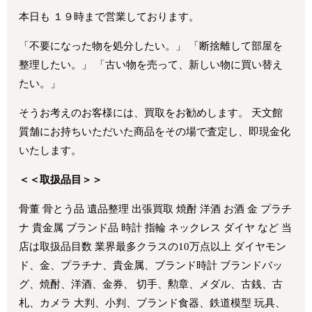
本日も １９時まで営業しております。
「不要になった物を処分したい。」 「断捨離して部屋を
整理したい。」 「古い物を売って、新しい物に買い替え
たい。」
そうお考えのお客様には、買取をお勧めします。 天文館
質舗にお持ちいただいた商品をその場で査定し、即現金化
いたします。
＜＜取扱品目＞＞
骨董 骨とう品 遺品整理 出張買取 焼酎 洋酒 お酒 金 プラチ
ナ 貴金属 ブランド品 時計 指輪 ネックレス ダイヤ など 当
店は取扱品目数 業界最多クラスの10万点以上 ダイヤモン
ド、金、プラチナ、貴金属、ブランド時計 ブランドバッ
グ、焼酎、洋酒、金券、 切手、勲章、メダル、古銭、古
札、カメラ 大判、小判、ブランド食器、鉄道模型 玩具、